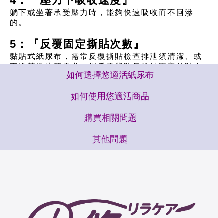
4：『壓力下吸收速度』
躺下或坐著承受壓力時，能夠快速吸收而不回滲
的。
5：『反覆固定撕貼次數』
黏貼式紙尿布，需常反覆撕貼檢查排泄須清潔、或
更換替換片等需求，能反覆撕貼仍維持固定的貼布
如何選擇悠適活紙尿布
也很重要。
如何使用悠適活商品
購買相關
問題
其他
問題