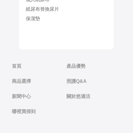
紙尿布替換尿片
保潔墊
首頁
產品優勢
商品選擇
照護Q&A
新聞中心
關於悠適活
哪裡買得到