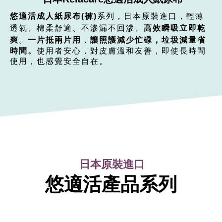
悠適活成人紙尿布(褲)
系列，日本原裝進口，輕薄
透氣、棉柔舒適、不滲漏不回滲、
高效瞬吸立即乾
爽
。
一片抵兩片用
，
讓
照護減少忙碌，垃圾減量
省
時間。
使用者安心，對皮膚溫和友善，即使長時間
使用，也感覺安全自在。
日本原裝進口
悠適活產品系列