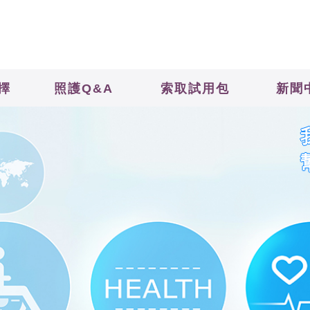
擇
照護Q&A
索取試用包
新聞