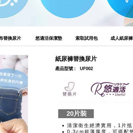
布替換尿片
悠適活保潔墊
索取試用包
成人紙尿褲
紙尿褲替換尿片
產品型號
UF002
20片裝
清潔衛生經濟實用，1片
0.3cm超薄厚度，可搭