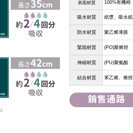
100%有機棉
表面材質
吸水材質
紙漿、吸水紙
防水材質
聚乙烯薄膜
緊固材質
(PO)聚烯烴
伸縮材質
(PU)聚氨酯
結合材質
苯乙烯、烯烴