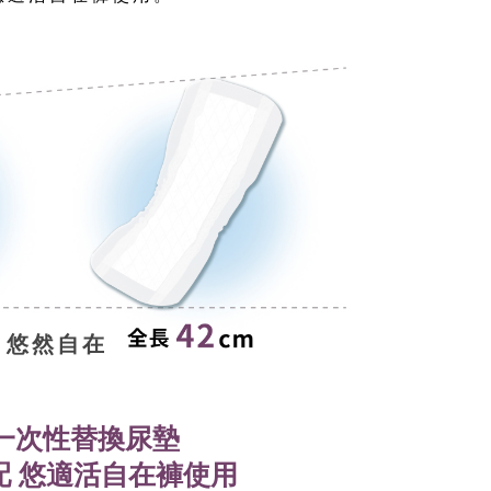
，悠然自在
一次性替換尿墊
配
悠適活自在褲使用