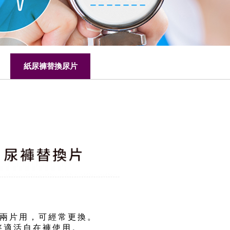
紙尿褲替換尿片
抵兩片用，可經常更換。
配悠適活自在褲使用。